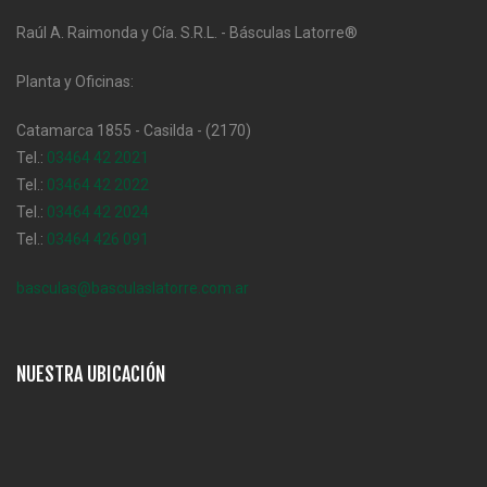
Raúl A. Raimonda y Cía. S.R.L. - Básculas Latorre®
Planta y Oficinas:
Catamarca 1855 - Casilda - (2170)
Tel.:
03464 42 2021
Tel.:
03464 42 2022
Tel.:
03464 42 2024
Tel.:
03464 426 091
basculas@basculaslatorre.com.ar
NUESTRA UBICACIÓN