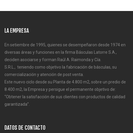
LA EMPRESA
En setiembre de 1995, quienes se desempeñaron desde 1974 en
diversas áreas y funciones en la firma Básculas Latorre S.A.,
deciden asociarse y forman Raúl A. Raimonda y Cía.
S.R.L., teniendo como objetivo la fabricación de básculas, su
comercialización y atención de post venta.
Este nuevo ciclo desde su Planta de 4.800 m2, sobre un predio de
8.400 m2, la Empresa y persigue el permanente objetivo de:
“Obtener la satisfacción de sus clientes con productos de calidad
garantizada”.
DATOS DE CONTACTO