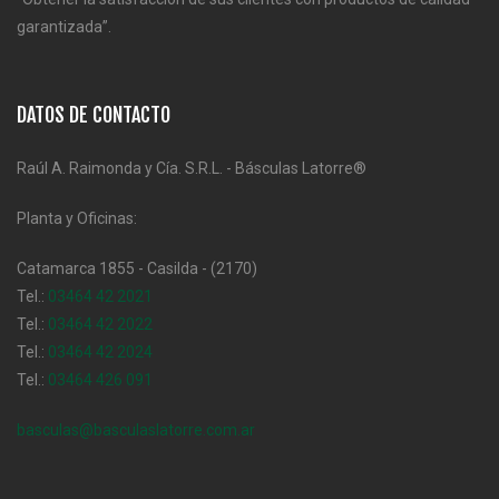
garantizada”.
DATOS DE CONTACTO
Raúl A. Raimonda y Cía. S.R.L. - Básculas Latorre®
Planta y Oficinas:
Catamarca 1855 - Casilda - (2170)
Tel.:
03464 42 2021
Tel.:
03464 42 2022
Tel.:
03464 42 2024
Tel.:
03464 426 091
basculas@basculaslatorre.com.ar