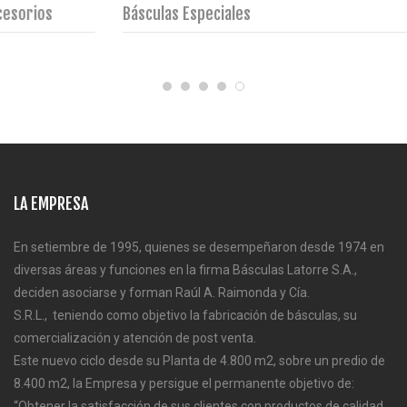
Básculas Especiales
LA EMPRESA
En setiembre de 1995, quienes se desempeñaron desde 1974 en
diversas áreas y funciones en la firma Básculas Latorre S.A.,
deciden asociarse y forman Raúl A. Raimonda y Cía.
S.R.L., teniendo como objetivo la fabricación de básculas, su
comercialización y atención de post venta.
Este nuevo ciclo desde su Planta de 4.800 m2, sobre un predio de
8.400 m2, la Empresa y persigue el permanente objetivo de:
“Obtener la satisfacción de sus clientes con productos de calidad