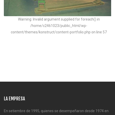
Warning: Invalid argument supplied for foreach() in
/home/c2461023/public_html/wp-
content/themes/konstruct/content-portfolio.php on line 57
Básculas de camiones Mecánicas e Híbridas
LA EMPRESA
En setiembre de 1995, quienes se desempeñaron desde 1974 en